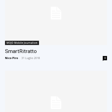
MOJO Mobile Journalism
SmartRitratto
Nico Piro
-
31 Luglio 2018
0