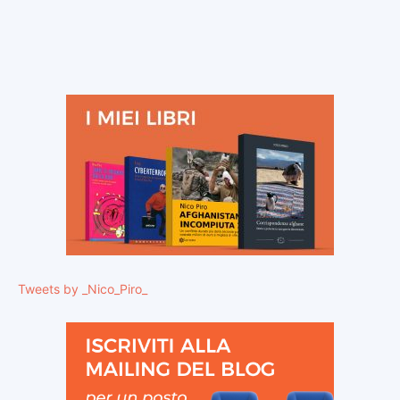
Tweets by _Nico_Piro_