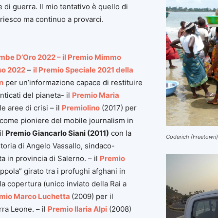
 di guerra. Il mio tentativo è quello di
riesco ma continuo a provarci.
mbe D’Oro 2022 –
il Premio Mimmo
so 2022
–
il Premio Speciale 2021 della
n
per un’informazione capace di restituire
ticati del pianeta- il
Premio Maria
 aree di crisi – il
Premiolino
(2017) per
 come pioniere del mobile journalism in
il
Premio Giancarlo Siani (2011)
con la
Goderich (Freetown)
toria di Angelo Vassallo, sindaco-
a in provincia di Salerno. – il
Premio
ppola” girato tra i profughi afghani in
a copertura (unico inviato della Rai a
mio Marco Luchetta
(2009) per il
rra Leone. – il
Premio Ilaria Alpi
(2008)