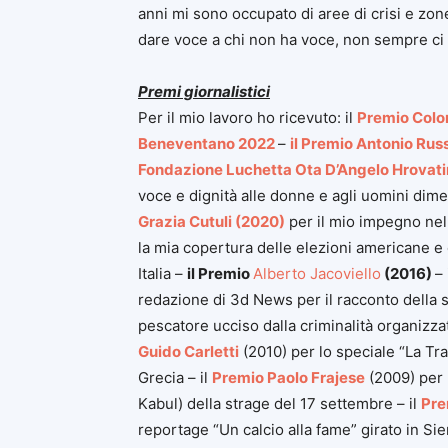
anni mi sono occupato di aree di crisi e zone
dare voce a chi non ha voce, non sempre ci 
Premi giornalistici
Per il mio lavoro ho ricevuto: il
Premio Colo
Beneventano 2022
–
il Premio Antonio Rus
Fondazione Luchetta Ota D’Angelo Hrovati
voce e dignità alle donne e agli uomini dimen
Grazia Cutuli (2020)
per il mio impegno nelle
la mia copertura delle elezioni americane e
Italia –
il Premio
Alberto Jacoviello
(2016)
– 
redazione di 3d News per il racconto della s
pescatore ucciso dalla criminalità organizzat
Guido Carletti
(2010) per lo speciale “La Tra
Grecia – il
Premio Paolo Frajese
(2009) per l
Kabul) della strage del 17 settembre – il
Pre
reportage “Un calcio alla fame” girato in Sie