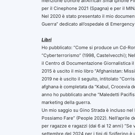
menzione d’onore all’African Smartphone Film
per il Cinephone 2021 (Spagna) e per il MIN
Nel 2020 è stato presentato il mio documen
Guerra” dedicato all’ospedale di Emergency
Libri
Ho pubblicato: “Come si produce un Cd-Rom
“Cyberterrorismo” (1998, Castelvecchi); Nel
il Centro di Documentazione Giornalistica i
2015 è uscito il mio libro “Afghanistan: Miss
2019 ne è uscito il seguito, intitolato “Corr
afghana è completata da
“Kabul, Crocevia d
anno ho pubblicato anche “Maledetti Pacifis
marketing della guerra.
Un mio saggio su Gino Strada è incluso nel l
Possiamo Fare” (People 2022). Nell’aprile de
per ragazze e ragazzi (dai 6 ai 12 anni) “Se 
settembre del 2024 per i tipi di Solferino 