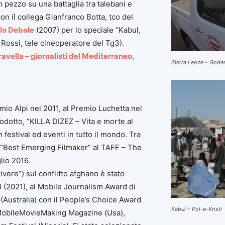
un pezzo su una battaglia tra talebani e
(con il collega Gianfranco Botta, tco del
lo Debole
(2007) per lo speciale “Kabul,
 Rossi, tele cineoperatore del Tg3).
avella – giornalisti del Mediterraneo,
Sierra Leone – Gode
mio Alpi nel 2011, al Premio Luchetta nel
odotto, “KILLA DIZEZ – Vita e morte al
 festival ed eventi in tutto il mondo. Tra
io “Best Emerging Filmaker” al TAFF – The
glio 2016.
vivere”) sul conflitto afghano è stato
 (2021), al Mobile Journalism Award di
(Australia) con il People’s Choice Award
Kabul – Pol-e-Kristi
MobileMovieMaking Magazine (Usa),