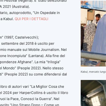
 Festival (Nigeria). E’ stato selezionato
A 2021 (Australia)
.
tario, autoprodotto, “Un Ospedale in
 a Kabul.
QUI PER I DETTAGLI
” (1997, Castelvecchi);
 settembre del 2018 è uscito per
l mio manuale sul Mobile Journalism
. Nel
ione Incompiuta” (Lantana). Alla fine del
ispondenze Afghane”. La mia “trilogia”
el Mondo” (People 2022). Nello stesso
Kabul, mercato lungo
ti” (People 2022) su come difendersi dal
ibro di autori vari “La Miglior Cosa che
l 2024 per HarperCollins è uscito il libro
vuoi la Pace, Conosci la Guerra”. Nel
è uscito “Uno Strano Dono – Come un