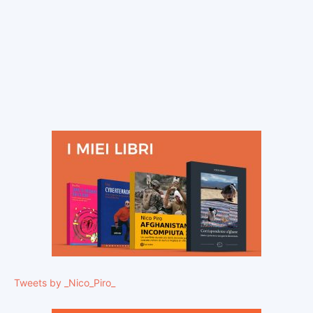
Tweets by _Nico_Piro_