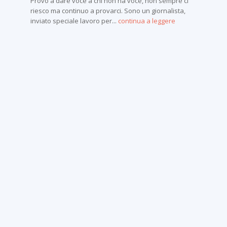
Provo a dare voce a chi non ha voce, non sempre ci
riesco ma continuo a provarci. Sono un giornalista,
inviato speciale lavoro per...
continua a leggere