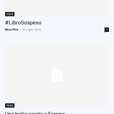
Varie
#LibroSospeso
Nico Piro
-
20 Luglio 2016
0
Varie
Una bella serata a Ferrara