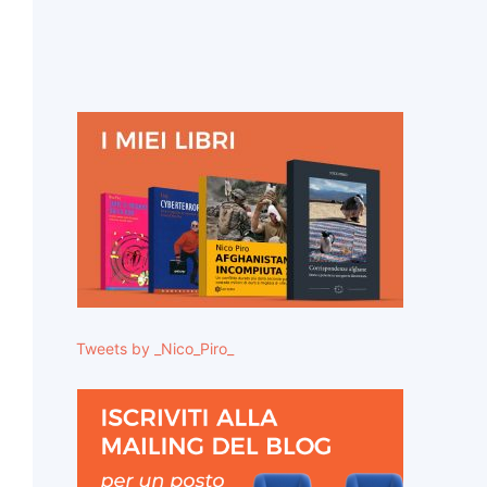
Tweets by _Nico_Piro_