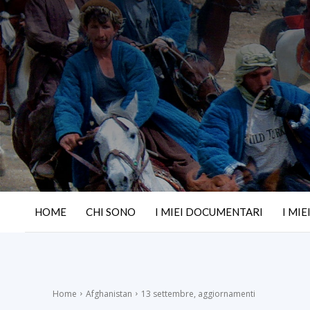
HOME
CHI SONO
I MIEI DOCUMENTARI
I MIE
Home
Afghanistan
13 settembre, aggiornamenti