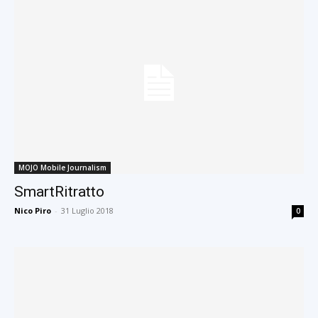
MOJO Mobile Journalism
SmartRitratto
Nico Piro
-
31 Luglio 2018
0