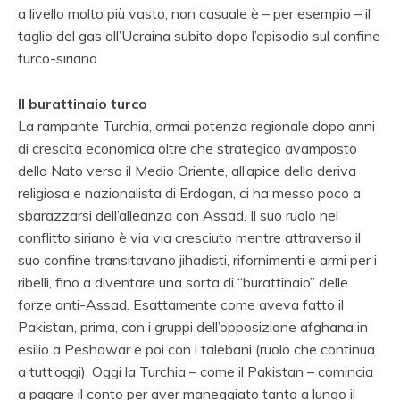
a livello molto più vasto, non casuale è – per esempio – il
taglio del gas all’Ucraina subito dopo l’episodio sul confine
turco-siriano.
Il burattinaio turco
La rampante Turchia, ormai potenza regionale dopo anni
di crescita economica oltre che strategico avamposto
della Nato verso il Medio Oriente, all’apice della deriva
religiosa e nazionalista di Erdogan, ci ha messo poco a
sbarazzarsi dell’alleanza con Assad. Il suo ruolo nel
conflitto siriano è via via cresciuto mentre attraverso il
suo confine transitavano jihadisti, rifornimenti e armi per i
ribelli, fino a diventare una sorta di “burattinaio” delle
forze anti-Assad. Esattamente come aveva fatto il
Pakistan, prima, con i gruppi dell’opposizione afghana in
esilio a Peshawar e poi con i talebani (ruolo che continua
a tutt’oggi). Oggi la Turchia – come il Pakistan – comincia
a pagare il conto per aver maneggiato tanto a lungo il