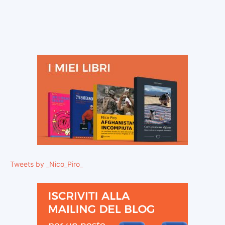
Tweets by _Nico_Piro_