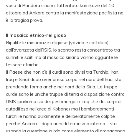
vaso di Pandora siriano, l’attentato kamikaze del 10
ottobre ad Ankara contro la manifestazione pacifista ne
è la tragica prova.
Il mosaico etnico-religioso
Ripulite le minoranze religiose (yazida e cattolica)
dall’avanzata dell’ISIS, lo scontro resta concentrato tra
sunniti e sciiti ma al mosaico siriano vanno aggiunte le
tessere etniche.
Il Paese che non c’è (i curdi sono divisi tra Turchia, Iran,
Iraq e Siria) dopo aver preso corpo nel nord dell’Iraq, sta
prendendo forma anche nel nord della Siria. Le truppe
curde sono le uniche truppe di terra a disposizione contro
l’ISIS (parliamo sia dei peshmerga in Iraq che dei corpi di
autodifesa nell’area di Kobane) ma i bombardamenti
turchi le hanno duramente e deliberatamente colpite
perché Ankara – dopo anni di terrorismo interno – sta
usando la questione curda come elemento di propaganda