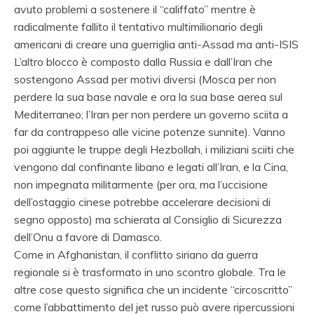
avuto problemi a sostenere il “califfato” mentre è
radicalmente fallito il tentativo multimilionario degli
americani di creare una guerriglia anti-Assad ma anti-ISIS
L’altro blocco è composto dalla Russia e dall’Iran che
sostengono Assad per motivi diversi (Mosca per non
perdere la sua base navale e ora la sua base aerea sul
Mediterraneo; l’Iran per non perdere un governo sciita a
far da contrappeso alle vicine potenze sunnite). Vanno
poi aggiunte le truppe degli Hezbollah, i miliziani sciiti che
vengono dal confinante libano e legati all’Iran, e la Cina,
non impegnata militarmente (per ora, ma l’uccisione
dell’ostaggio cinese potrebbe accelerare decisioni di
segno opposto) ma schierata al Consiglio di Sicurezza
dell’Onu a favore di Damasco.
Come in Afghanistan, il conflitto siriano da guerra
regionale si è trasformato in uno scontro globale. Tra le
altre cose questo significa che un incidente “circoscritto”
come l’abbattimento del jet russo può avere ripercussioni