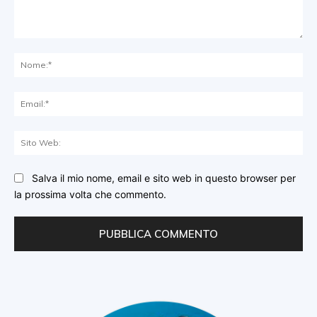
Commento:
No
Ema
Sit
We
Salva il mio nome, email e sito web in questo browser per
la prossima volta che commento.