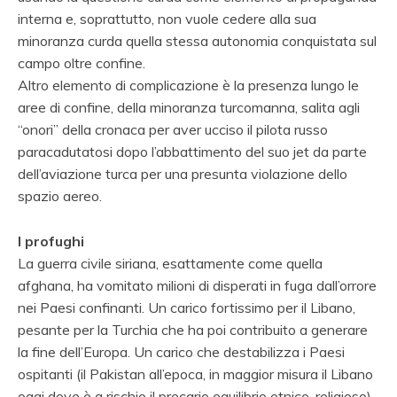
interna e, soprattutto, non vuole cedere alla sua
minoranza curda quella stessa autonomia conquistata sul
campo oltre confine.
Altro elemento di complicazione è la presenza lungo le
aree di confine, della minoranza turcomanna, salita agli
“onori” della cronaca per aver ucciso il pilota russo
paracadutatosi dopo l’abbattimento del suo jet da parte
dell’aviazione turca per una presunta violazione dello
spazio aereo.
I profughi
La guerra civile siriana, esattamente come quella
afghana, ha vomitato milioni di disperati in fuga dall’orrore
nei Paesi confinanti. Un carico fortissimo per il Libano,
pesante per la Turchia che ha poi contribuito a generare
la fine dell’Europa. Un carico che destabilizza i Paesi
ospitanti (il Pakistan all’epoca, in maggior misura il Libano
oggi dove è a rischio il precario equilibrio etnico-religioso)