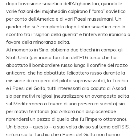
dopo l’invasione sovietica dell’Afghanistan, quando le
varie fazioni dei mujaheddin colpirono l’ “orso” sovietico
per conto dell’America e di vari Paesi mussulmani. Un
quadro che si è complicato dopo il ritiro sovietico con lo
scontro tra i “signori della guerra” e l’intervento iraniano a
favore della minoranza sciita.
Al momento in Siria, abbiamo due blocchi in campo: gli
Stati Uniti (per inciso fornitori dell’F16 turco che ha
abbattuto il bombardiere russo lungo il confine del razzo
anticarro, che ha abbattuto l’elicottero russo durante la
missione di recupero del pilota sopravvissuto), la Turchia
e i Paesi del Golfo, tutti interessati alla caduta di Assad
sia per motivi religiosi (neutralizzare un avamposto sciita
sul Mediterraneo a favore di una presenza sunnita) sia
per motivi territoriali (ad Ankara non dispiacerebbe
riprendersi un pezzo di quello che fu l’impero ottomano).
Un blocco – questo – a sua volta diviso sul tema dell’ISIS,
sin’ora sia la Turchia che i Paesi del Golfo non hanno