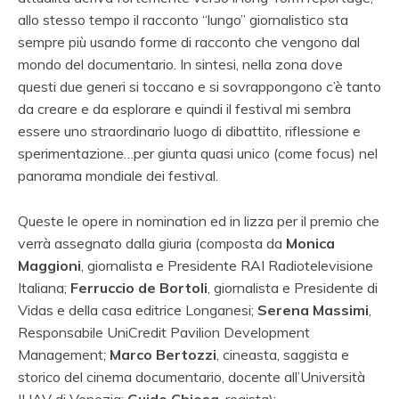
allo stesso tempo il racconto “lungo” giornalistico sta
sempre più usando forme di racconto che vengono dal
mondo del documentario. In sintesi, nella zona dove
questi due generi si toccano e si sovrappongono c’è tanto
da creare e da esplorare e quindi il festival mi sembra
essere uno straordinario luogo di dibattito, riflessione e
sperimentazione…per giunta quasi unico (come focus) nel
panorama mondiale dei festival.
Queste le opere in nomination ed in lizza per il premio che
verrà assegnato dalla giuria (composta da
Monica
Maggioni
, giornalista e Presidente RAI Radiotelevisione
Italiana;
Ferruccio de Bortoli
, giornalista e Presidente di
Vidas e della casa editrice Longanesi;
Serena Massimi
,
Responsabile UniCredit Pavilion Development
Management;
Marco Bertozzi
, cineasta, saggista e
storico del cinema documentario, docente all’Università
IUAV di Venezia;
Guido Chiesa
, regista):