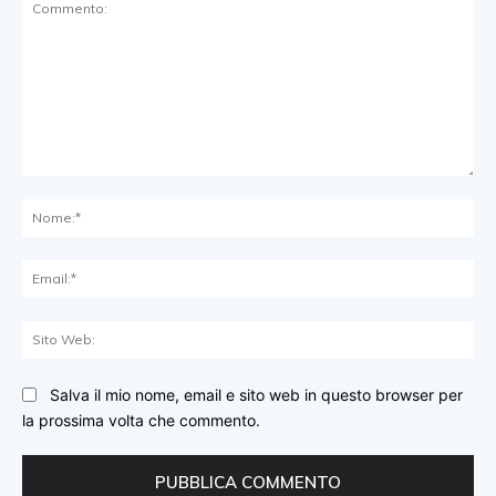
Commento:
No
Ema
Sit
We
Salva il mio nome, email e sito web in questo browser per
la prossima volta che commento.