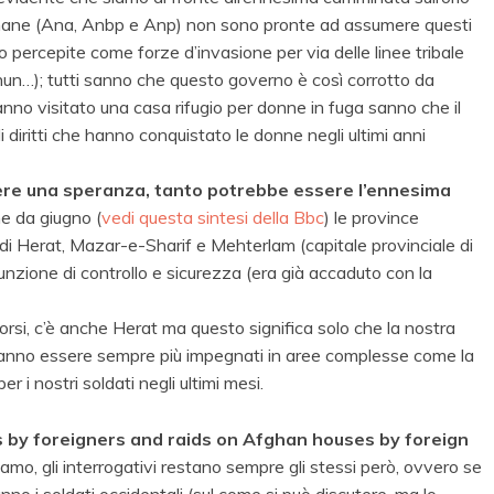
afghane (Ana, Anbp e Anp) non sono pronte ad assumere questi
o percepite come forze d’invasione per via delle linee tribale
hun…); tutti sanno che questo governo è così corrotto da
anno visitato una casa rifugio per donne in fuga sanno che il
i diritti che hanno conquistato le donne negli ultimi anni
ssere una speranza, tanto potrebbe essere l’ennesima
he da giugno (
vedi questa sintesi della Bbc
) le province
à di Herat, Mazar-e-Sharif e Mehterlam (capitale provinciale di
unzione di controllo e sicurezza (era già accaduto con la
orsi, c’è anche Herat ma questo significa solo che la nostra
potranno essere sempre più impegnati in aree complesse come la
r i nostri soldati negli ultimi mesi.
s by foreigners and raids on Afghan houses by foreign
iamo, gli interrogativi restano sempre gli stessi però, ovvero se