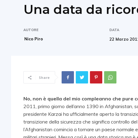
Una data da rico
AUTORE
DATA
Nico Piro
22 Marzo 201
Share
No, non è quella del mio compleanno che pure 
2011, primo giorno dell’anno 1390 in Afghanistan, sar
presidente Karzai ha ufficialmente aperto la transizio
transizione della sicurezza che significa controllo del
l’Afghanistan comincia a tornare un paese normale 
militari stranieri. Messa così è una data storica ma è