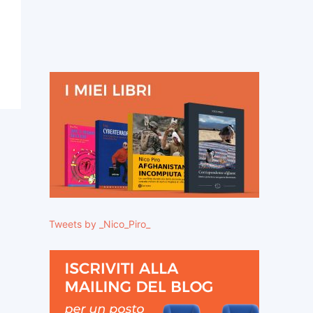
Tweets by _Nico_Piro_