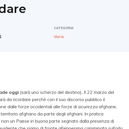
rdare
CATEGORIA
1
Varie
cade oggi
(sarà uno scherzo del destino)
.
Il 22 marzo del
à da ricordare perchè con il suo discorso pubblico il
ne dalle forze occidentali alle forze di sicurezza afghane,
 territorio afghano da parte degli afghani. In pratica
e non un Paese in buona parte segnato dalla presenza di
 evidente che siamo di fronte all’ennesima camminata sull’orlo