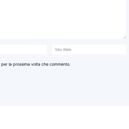
Email:*
S
W
r per la prossima volta che commento.