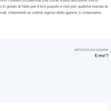
nno i soldati occidentali (sul come si può discutere, ma lo
o in grado di farlo per il loro popolo e non per qualche banda di
nali, chiamateli se volete signori della guerra. Li chiamiamo
ARTICOLO SUCCESSIVO
E mo’?