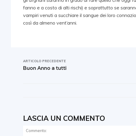
gli afghani saranno in grado di fare quello che oggi fa
fanno e a costo di alti rischi) e soprattutto se sarann
vampiri venuti a succhiare il sangue dei loro connazio
così da almeno vent’anni.
ARTICOLO PRECEDENTE
Buon Anno a tutti
LASCIA UN COMMENTO