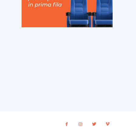
ito
eb: