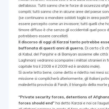
dell’abisso. Tutti sanno che le forze di sicurezza 
compiti; tutti sanno che in alcune aree del paese son
(se continuano a mandare soldati tagiki in area past
essere percepito come un invasore; tutti quelli che h
timore diffuso è che senza gli occidentali quel poco d
potrebbero essere cancellati.
Il discorso di oggi di Karzai tanto potrebbe e
buffonata di questi anni di guerra.
Di certo c’è c
di Kabul, del Panjshir e di Bamiyan assieme alle citt
Laghman) vedranno scomparire i militari stranieri in f
capitale tra il 2008 e il 2009 ed è andata male).
Sì avete letto bene, come detto e ridetto nei mesi sc
missione si complicherà ulteriormente, gli italiani 
maledetta provincia di Farah, il triangolo della morte pe
“Private security forces, detentions of Afghan
forces should end”
ha detto Karzai e noi ce l’augur