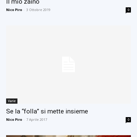
Il mio zaino
Nico Piro
-
3 Ottobre 2019
0
Varie
Se la “folla” si mette insieme
Nico Piro
-
7 Aprile 2017
0