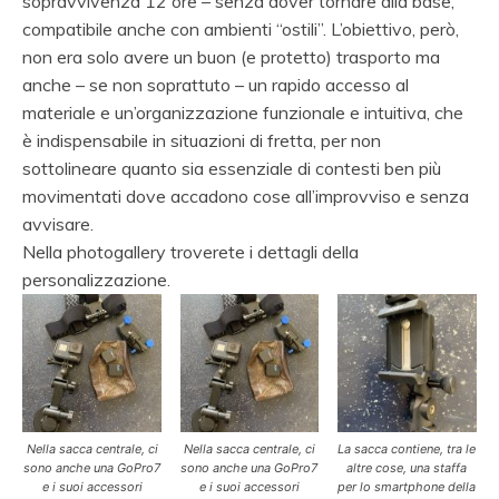
sopravvivenza 12 ore – senza dover tornare alla base,
compatibile anche con ambienti “ostili”. L’obiettivo, però,
non era solo avere un buon (e protetto) trasporto ma
anche – se non soprattuto – un rapido accesso al
materiale e un’organizzazione funzionale e intuitiva, che
è indispensabile in situazioni di fretta, per non
sottolineare quanto sia essenziale di contesti ben più
movimentati dove accadono cose all’improvviso e senza
avvisare.
Nella photogallery troverete i dettagli della
personalizzazione.
Nella sacca centrale, ci
Nella sacca centrale, ci
La sacca contiene, tra le
sono anche una GoPro7
sono anche una GoPro7
altre cose, una staffa
e i suoi accessori
e i suoi accessori
per lo smartphone della