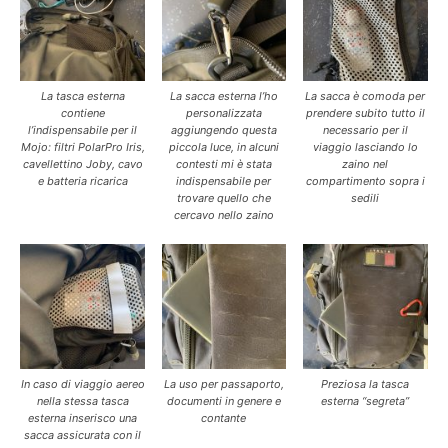
La tasca esterna
La sacca esterna l’ho
La sacca è comoda per
contiene
personalizzata
prendere subito tutto il
l’indispensabile per il
aggiungendo questa
necessario per il
Mojo: filtri PolarPro Iris,
piccola luce, in alcuni
viaggio lasciando lo
cavellettino Joby, cavo
contesti mi è stata
zaino nel
e batteria ricarica
indispensabile per
compartimento sopra i
trovare quello che
sedili
cercavo nello zaino
In caso di viaggio aereo
La uso per passaporto,
Preziosa la tasca
nella stessa tasca
documenti in genere e
esterna “segreta”
esterna inserisco una
contante
sacca assicurata con il