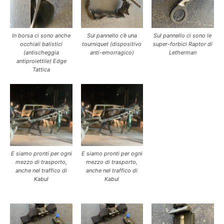
In borsa ci sono anche
Sul pannello c’è una
Sul pannello ci sono le
occhiali balistici
tourniquet (dispositivo
super-forbici Raptor di
(antischeggia
anti-emorragico)
Letherman
antiproiettile) Edge
Tattica
E siamo pronti per ogni
E siamo pronti per ogni
mezzo di trasporto,
mezzo di trasporto,
anche nel traffico di
anche nel traffico di
Kabul
Kabul