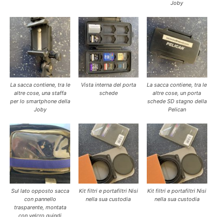
Joby
La sacca contiene, tra le
Vista interna del porta
La sacca contiene, tra le
altre cose, una staffa
schede
altre cose, un porta
per lo smartphone della
schede SD stagno della
Joby
Pelican
Sul lato opposto sacca
Kit filtri e portafiltri Nisi
Kit filtri e portafiltri Nisi
con pannello
nella sua custodia
nella sua custodia
trasparente, montata
con velcro quindi