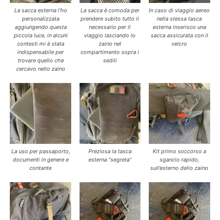
La sacca esterna l’ho
La sacca è comoda per
In caso di viaggio aereo
personalizzata
prendere subito tutto il
nella stessa tasca
aggiungendo questa
necessario per il
esterna inserisco una
piccola luce, in alcuni
viaggio lasciando lo
sacca assicurata con il
contesti mi è stata
zaino nel
velcro
indispensabile per
compartimento sopra i
trovare quello che
sedili
cercavo nello zaino
La uso per passaporto,
Preziosa la tasca
Kit primo soccorso a
documenti in genere e
esterna “segreta”
sgancio rapido,
contante
sull’esterno dello zaino