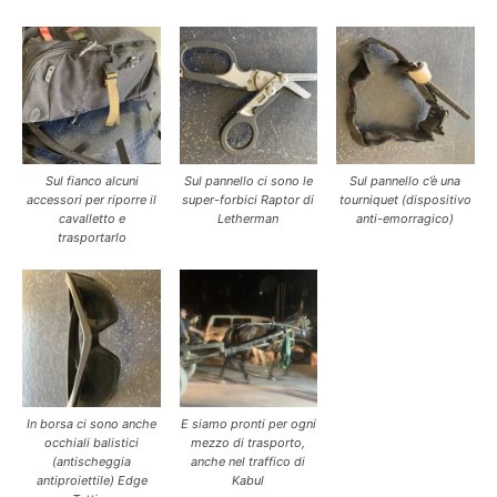
Sul fianco alcuni
Sul pannello ci sono le
Sul pannello c’è una
accessori per riporre il
super-forbici Raptor di
tourniquet (dispositivo
cavalletto e
Letherman
anti-emorragico)
trasportarlo
In borsa ci sono anche
E siamo pronti per ogni
occhiali balistici
mezzo di trasporto,
(antischeggia
anche nel traffico di
antiproiettile) Edge
Kabul