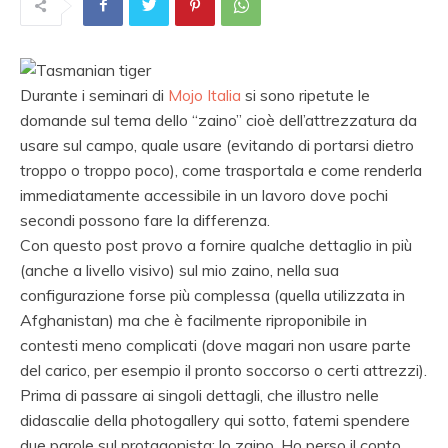
Durante i seminari di
Mojo Italia
si sono ripetute le
domande sul tema dello “zaino” cioè dell’attrezzatura da
usare sul campo, quale usare (evitando di portarsi dietro
troppo o troppo poco), come trasportala e come renderla
immediatamente accessibile in un lavoro dove pochi
secondi possono fare la differenza.
Con questo post provo a fornire qualche dettaglio in più
(anche a livello visivo) sul mio zaino, nella sua
configurazione forse più complessa (quella utilizzata in
Afghanistan) ma che è facilmente riproponibile in
contesti meno complicati (dove magari non usare parte
del carico, per esempio il pronto soccorso o certi attrezzi).
Prima di passare ai singoli dettagli, che illustro nelle
didascalie della photogallery qui sotto, fatemi spendere
due parole sul protagonista: lo zaino. Ho perso il conto,