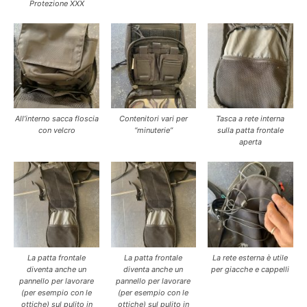
Protezione XXX
All’interno sacca floscia
Contenitori vari per
Tasca a rete interna
con velcro
“minuterie”
sulla patta frontale
aperta
La patta frontale
La patta frontale
La rete esterna è utile
diventa anche un
diventa anche un
per giacche e cappelli
pannello per lavorare
pannello per lavorare
(per esempio con le
(per esempio con le
ottiche) sul pulito in
ottiche) sul pulito in