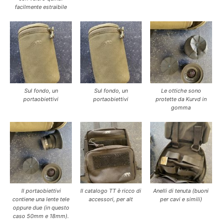
facilmente estraibile
Sul fondo, un
Sul fondo, un
Le ottiche sono
portaobiettivi
portaobiettivi
protette da Kurvd in
gomma
Il portaobiettivi
Il catalogo TT è ricco di
Anelli di tenuta (buoni
contiene una lente tele
accessori, per alt
per cavi e simili)
oppure due (in questo
caso 50mm e 18mm).