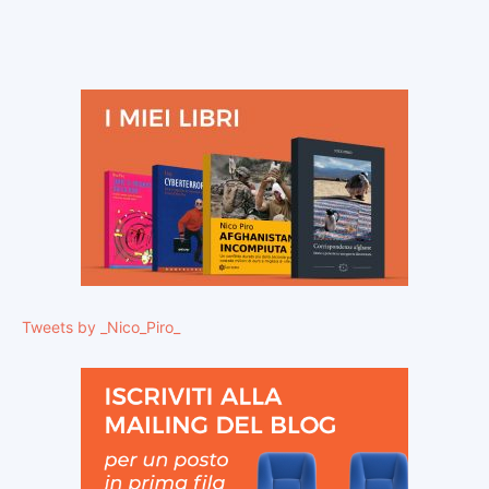
Tweets by _Nico_Piro_