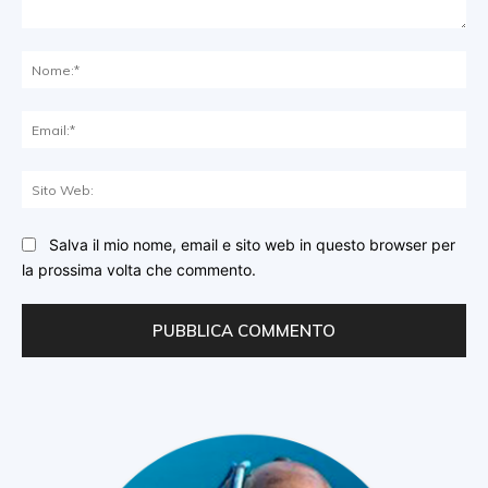
Commento:
No
Ema
Sit
We
Salva il mio nome, email e sito web in questo browser per
la prossima volta che commento.