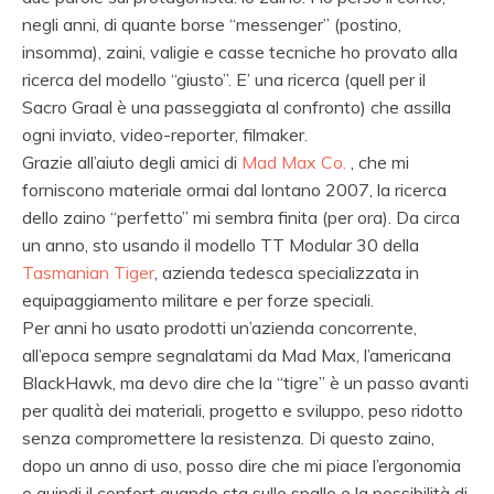
negli anni, di quante borse “messenger” (postino,
insomma), zaini, valigie e casse tecniche ho provato alla
ricerca del modello “giusto”. E’ una ricerca (quell per il
Sacro Graal è una passeggiata al confronto) che assilla
ogni inviato, video-reporter, filmaker.
Grazie all’aiuto degli amici di
Mad Max Co.
, che mi
forniscono materiale ormai dal lontano 2007, la ricerca
dello zaino “perfetto” mi sembra finita (per ora). Da circa
un anno, sto usando il modello TT Modular 30 della
Tasmanian Tiger
, azienda tedesca specializzata in
equipaggiamento militare e per forze speciali.
Per anni ho usato prodotti un’azienda concorrente,
all’epoca sempre segnalatami da Mad Max, l’americana
BlackHawk, ma devo dire che la “tigre” è un passo avanti
per qualità dei materiali, progetto e sviluppo, peso ridotto
senza compromettere la resistenza. Di questo zaino,
dopo un anno di uso, posso dire che mi piace l’ergonomia
e quindi il confort quando sta sulle spalle e la possibilità di