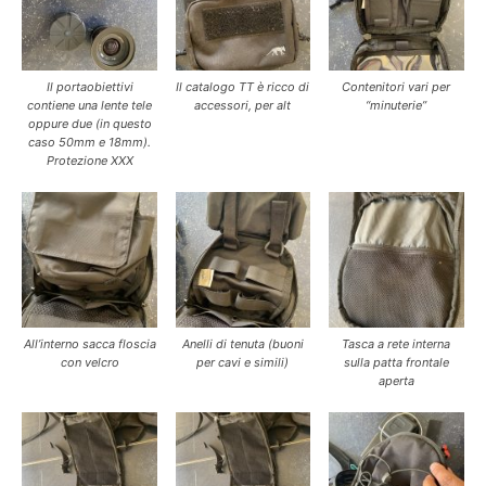
Il portaobiettivi
Il catalogo TT è ricco di
Contenitori vari per
contiene una lente tele
accessori, per alt
“minuterie”
oppure due (in questo
caso 50mm e 18mm).
Protezione XXX
All’interno sacca floscia
Anelli di tenuta (buoni
Tasca a rete interna
con velcro
per cavi e simili)
sulla patta frontale
aperta