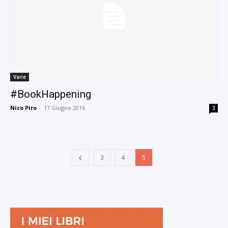
Varie
#BookHappening
Nico Piro
-
17 Giugno 2016
3
3
4
5