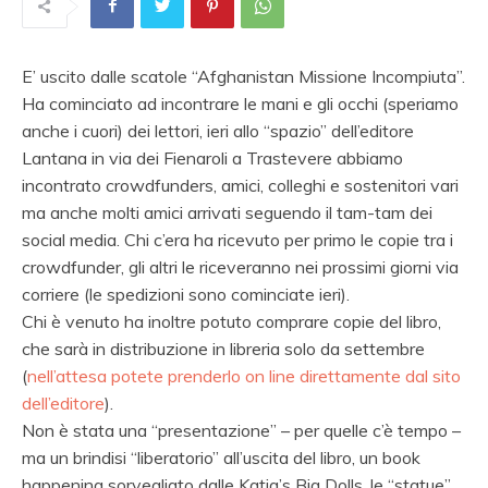
E’ uscito dalle scatole “Afghanistan Missione Incompiuta”.
Ha cominciato ad incontrare le mani e gli occhi (speriamo
anche i cuori) dei lettori, ieri allo “spazio” dell’editore
Lantana in via dei Fienaroli a Trastevere abbiamo
incontrato crowdfunders, amici, colleghi e sostenitori vari
ma anche molti amici arrivati seguendo il tam-tam dei
social media. Chi c’era ha ricevuto per primo le copie tra i
crowdfunder, gli altri le riceveranno nei prossimi giorni via
corriere (le spedizioni sono cominciate ieri).
Chi è venuto ha inoltre potuto comprare copie del libro,
che sarà in distribuzione in libreria solo da settembre
(
nell’attesa potete prenderlo on line direttamente dal sito
dell’editore
).
Non è stata una “presentazione” – per quelle c’è tempo –
ma un brindisi “liberatorio” all’uscita del libro, un book
happening sorvegliato dalle Katja’s Big Dolls, le “statue”