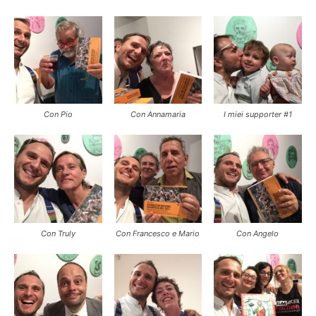
Con Pio
Con Annamaria
I miei supporter #1
Con Truly
Con Francesco e Mario
Con Angelo