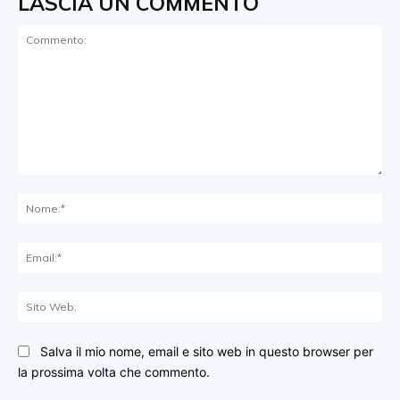
LASCIA UN COMMENTO
Commento:
No
Ema
Sit
We
Salva il mio nome, email e sito web in questo browser per
la prossima volta che commento.