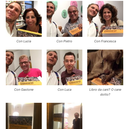
Con Lucia
Con Pietro
Con Francesca
Con Gastone
Con Luca
Libro da cani? O cane
dotto?