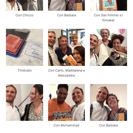
Con Chicco
Con Barbara
Con San Filmino e i
filmaker
Timbrato
Con Carlo, Maddalena e
Alessandra
Con Mohammed
Con Barbara