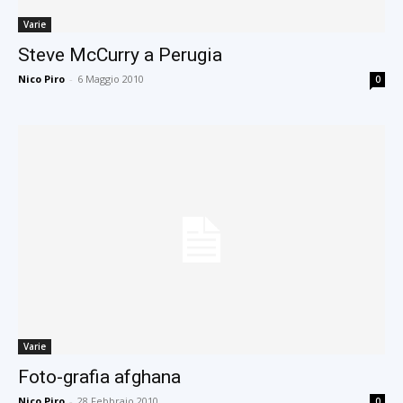
Varie
Steve McCurry a Perugia
Nico Piro
-
6 Maggio 2010
0
Varie
Foto-grafia afghana
Nico Piro
-
28 Febbraio 2010
0