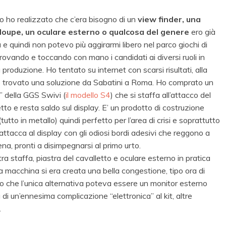
 ho realizzato che c’era bisogno di un
view finder, una
loupe, un oculare esterno o qualcosa del genere
ero già
ia e quindi non potevo più aggirarmi libero nel parco giochi di
ovando e toccando con mano i candidati ai diversi ruoli in
produzione. Ho tentato su internet con scarsi risultati, alla
o trovato una soluzione da Sabatini a Roma. Ho comprato un
” della GGS Swivi (
il modello S4
) che si staffa all’attacco del
tto e resta saldo sul display. E’ un prodotto di costruzione
(tutto in metallo) quindi perfetto per l’area di crisi e soprattutto
attacca al display con gli odiosi bordi adesivi che reggono a
na, pronti a disimpegnarsi al primo urto.
ra staffa, piastra del cavalletto e oculare esterno in pratica
la macchina si era creata una bella congestione, tipo ora di
o che l’unica alternativa poteva essere un monitor esterno
i un’ennesima complicazione “elettronica” al kit, altre
…