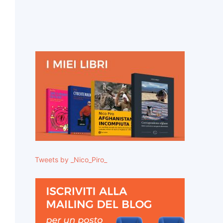
Tweets by _Nico_Piro_