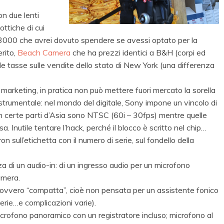
on due lenti
ttiche di cui
re 3000 che avrei dovuto spendere se avessi optato per la
erito,
Beach Camera
che ha prezzi identici a B&H (corpi ed
 tasse sulle vendite dello stato di New York (una differenza
 marketing, in pratica non può mettere fuori mercato la sorella
trumentale: nel mondo del digitale, Sony impone un vincolo di
 certe parti d’Asia sono NTSC (60i – 30fps) mentre quelle
nutile tentare l’hack, perché il blocco è scritto nel chip…
on sull’etichetta con il numero di serie, sul fondello della
a di un audio-in: di un ingresso audio per un microfono
amera.
e ovvero “compatta”, cioè non pensata per un assistente fonico
tterie…e complicazioni varie).
icrofono panoramico con un registratore incluso; microfono al