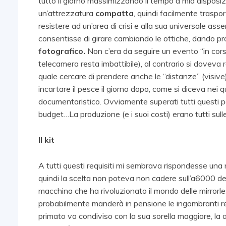
tutto il giorno massimizzando il tempo a mia dispos
un’attrezzatura
compatta
, quindi facilmente traspor
resistere ad un’area di crisi e alla sua universale as
consentisse di girare cambiando le ottiche, dando pr
fotografico.
Non c’era da seguire un evento “in corso
telecamera resta imbattibile), al contrario si doveva
quale cercare di prendere anche le “distanze” (visiv
incartare il pesce il giorno dopo, come si diceva nei
documentaristico. Ovviamente superati tutti questi pa
budget…La produzione (e i suoi costi) erano tutti sulle
Il kit
A tutti questi requisiti mi sembrava rispondesse una 
quindi la scelta non poteva non cadere sull’a6000 del
macchina che ha rivoluzionato il mondo delle mirrorle
probabilmente manderà in pensione le ingombranti refl
primato va condiviso con la sua sorella maggiore, la a