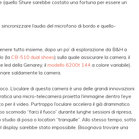
te (quello Shure sarebbe costato una fortuna per essere un
di sincronizzare l’audio del microfono di bordo e quello-
enere tutto insieme, dopo un po’ di esplorazione da B&H a
lo (la
CB-510 dual shoes
) sulla quale assicurare la camera, il
 led della Genarey, il
modello 6200t 144
a colore variabile).
ugnare saldamente la camera.
oco. L’oculare di questa camera è una delle grandi innovazioni
 pratica una micro-telecamera proietta l’immagine dentro l’eye
o per il video. Purtroppo l’oculare accelera il già drammatico
o scomodo “farci il fuoco” durante lunghe sessioni di ripresa,
tudio di posa o location “tranquille”. Allo stesso tempo, sotto
 del display sarebbe stato impossibile. Bisognava trovare una