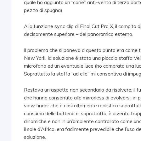
quale ho aggiunto un “cane” anti-vento di terza par
pezzo di spugna).
Alla funzione sync clip di Final Cut Pro X, il compito 
decisamente superiore – del panoramico esterno.
Il problema che si poneva a questo punto era come t
New York, la soluzione è stata una piccola staffa Vel
microfono ed un eventuale luce (ho comprato una luce
Soprattutto la staffa “ad elle” mi consentiva di imp
Restava un aspetto non secondario da risolvere: il fu
che hanno consentito alle mirrorless di evolversi, in
view finder che è così altamente realistico soprattutt
consumo delle batterie e, soprattutto, è diventa tropp
dinamiche e non in un’ambiente controllato come uno s
il sole d’Africa, era facilmente prevedibile che l’uso
soluzione.