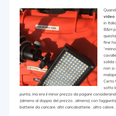
Quando
video 
in Ital
B&H pr
questa 
fine h
“mirino
cavalle
solida 
non si 
malape
Certo t
sotto 
punta, ma era il minor prezzo da pagare considerand
(almeno al doppio del prezzo…almeno) con l’aggiunta d
batterie da caricare, altri caricabatterie…altro calore