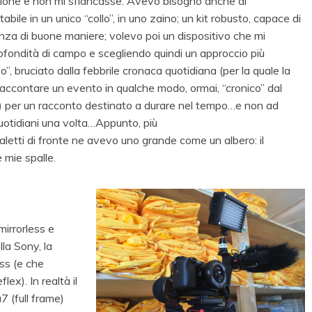
izione e non mi sfiancasse. Avevo bisogno anche di
tabile in un unico “collo”, in uno zaino; un kit robusto, capace di
senza di buone maniere; volevo poi un dispositivo che mi
ofondità di campo e scegliendo quindi un approccio più
”, bruciato dalla febbrile cronaca quotidiana (per la quale la
 raccontare un evento in qualche modo, ormai, “cronico” dal
e) per un racconto destinato a durare nel tempo…e non ad
 quotidiani una volta…Appunto, più
letti di fronte ne avevo uno grande come un albero: il
 mie spalle.
mirrorless e
la Sony, la
ss (e che
ex). In realtà il
7 (full frame)