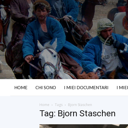
HOME
CHI SONO
I MIEI DOCUMENTARI
I MIE
Home
Tags
Bjorn Staschen
Tag: Bjorn Staschen