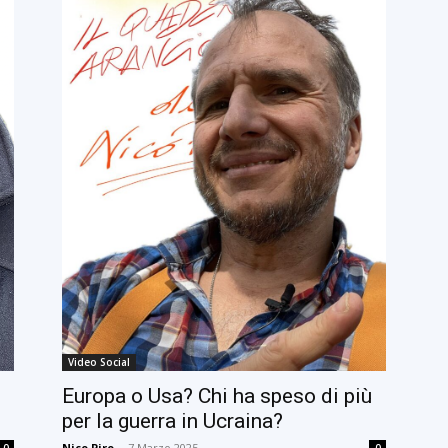
Video Social
Europa o Usa? Chi ha speso di più
per la guerra in Ucraina?
Nico Piro
-
7 Marzo 2025
0
0