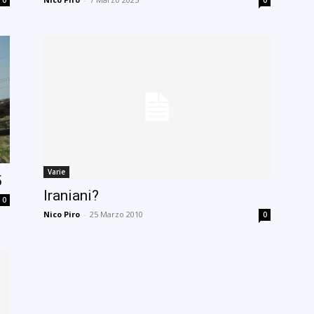
Varie
5
Iraniani?
0
Nico Piro
-
25 Marzo 2010
0