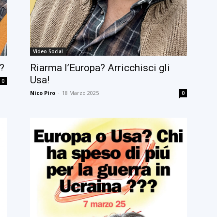
Video Social
a?
Riarma l’Europa? Arricchisci gli
Usa!
0
Nico Piro
-
18 Marzo 2025
0