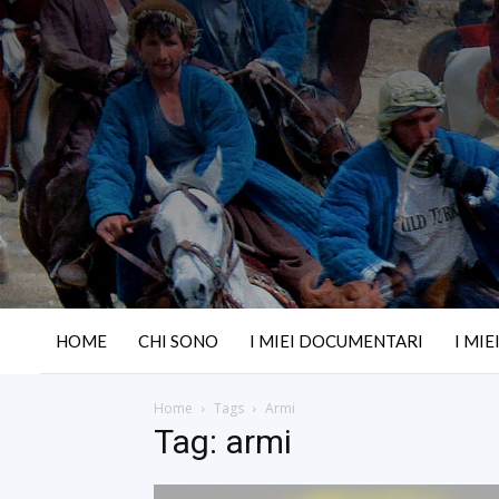
HOME
CHI SONO
I MIEI DOCUMENTARI
I MIE
Home
Tags
Armi
Tag: armi