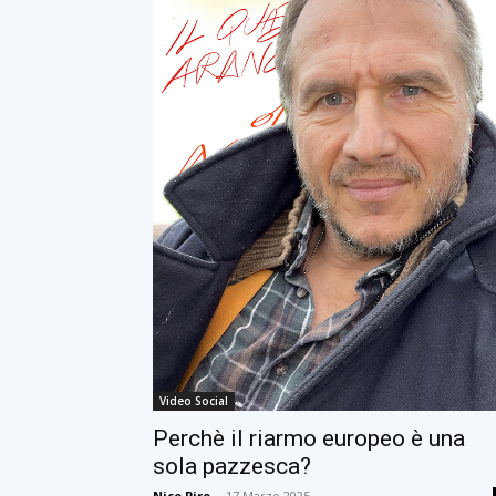
Video Social
Perchè il riarmo europeo è una
sola pazzesca?
Nico Piro
-
17 Marzo 2025