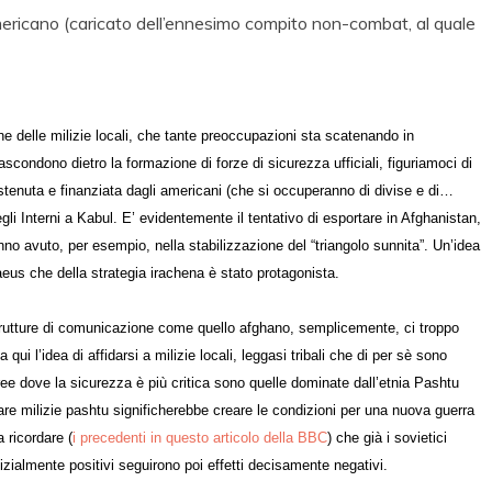
americano (caricato dell’ennesimo compito non-combat, al quale
ne delle milizie locali, che tante preoccupazioni sta scatenando in
condono dietro la formazione di forze di sicurezza ufficiali, figuriamoci di
sostenuta e finanziata dagli americani (che si occuperanno di divise e di…
li Interni a Kabul. E’ evidentemente il tentativo di esportare in Afghanistan,
nno avuto, per esempio, nella stabilizzazione del “triangolo sunnita”. Un’idea
eus che della strategia irachena è stato protagonista.
rastrutture di comunicazione come quello afghano, semplicemente, ci troppo
Da qui l’idea di affidarsi a milizie locali, leggasi tribali che di per sè sono
aree dove la sicurezza è più critica sono quelle dominate dall’etnia Pashtu
mare milizie pashtu significherebbe creare le condizioni per una nuova guerra
a ricordare (
i precedenti in questo articolo della BBC
) che già i sovietici
inizialmente positivi seguirono poi effetti decisamente negativi.