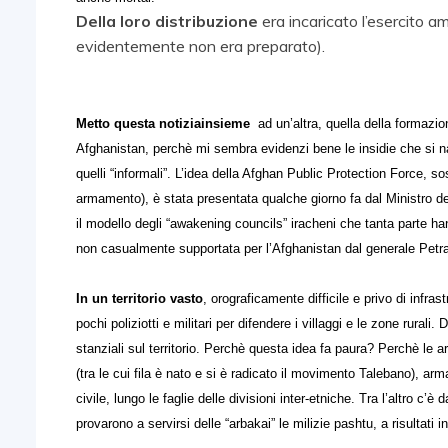
Della loro distribuzione
era incaricato l’esercito 
evidentemente non era preparato).
Metto questa notiziainsieme
ad un’altra, quella della formazio
Afghanistan, perchè mi sembra evidenzi bene le insidie che si nas
quelli “informali”. L’idea della Afghan Public Protection Force, 
armamento), è stata presentata qualche giorno fa dal Ministro deg
il modello degli “awakening councils”
iracheni che tanta parte ha
non casualmente supportata per l’Afghanistan dal generale Petra
In un territorio vasto
, orograficamente difficile e privo di inf
pochi poliziotti e militari per difendere i villaggi e le zone rurali. 
stanziali sul territorio. Perchè questa idea fa paura? Perchè le 
(tra le cui fila è nato e si è radicato il movimento Talebano), ar
civile, lungo le faglie delle divisioni inter-etniche. Tra l’altro c’è d
provarono a servirsi delle “arbakai” le milizie pashtu, a risultati 