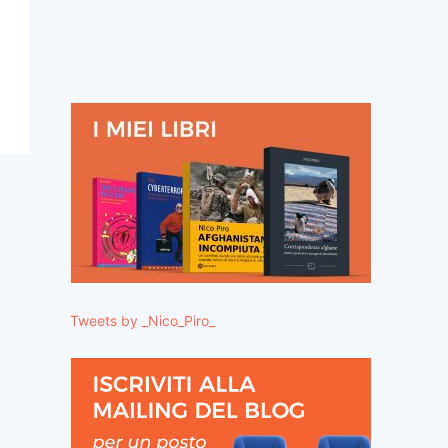
Tweets by _Nico_Piro_