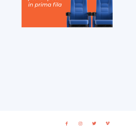
ito
eb: