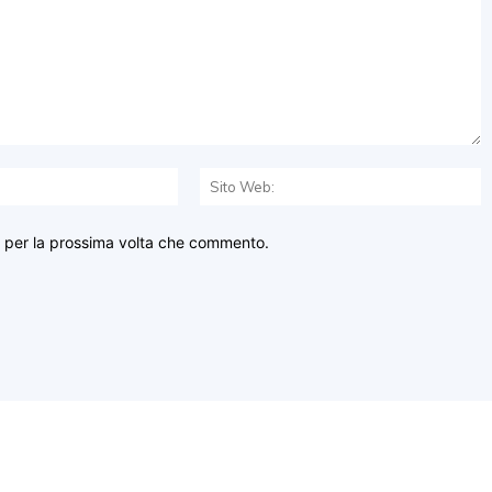
Email:*
S
W
r per la prossima volta che commento.