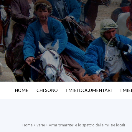
HOME
CHI SONO
I MIEI DOCUMENTARI
I MIE
Home
Varie
Armi “smarrite” e lo spettro delle milizie locali