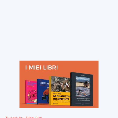
Tweets by _Nico_Piro_