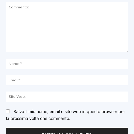
Commento:
No
Ema
Sit
We
Salva il mio nome, email e sito web in questo browser per
la prossima volta che commento.