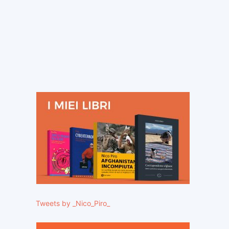
Tweets by _Nico_Piro_