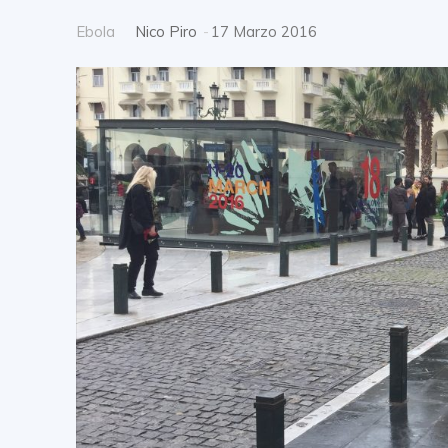
Ebola
Nico Piro
-
17 Marzo 2016