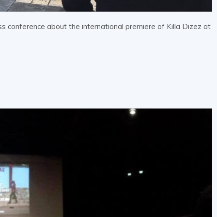
 conference about the international premiere of Killa Dizez at