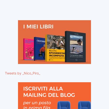
Tweets by _Nico_Piro_