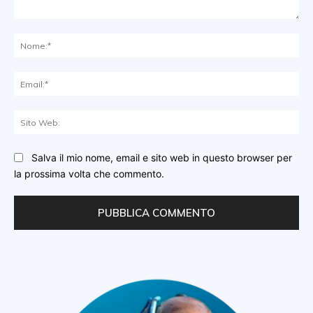
Commento:
No
Ema
Sit
We
Salva il mio nome, email e sito web in questo browser per
la prossima volta che commento.