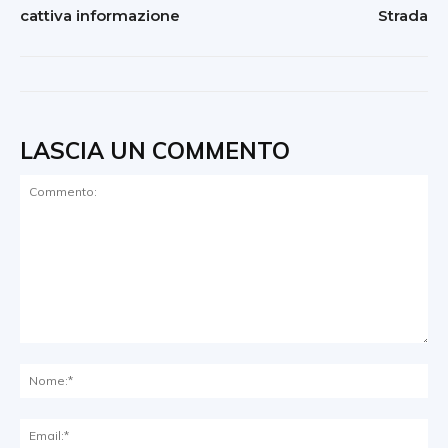
cattiva informazione
Strada
LASCIA UN COMMENTO
Commento:
No
Ema