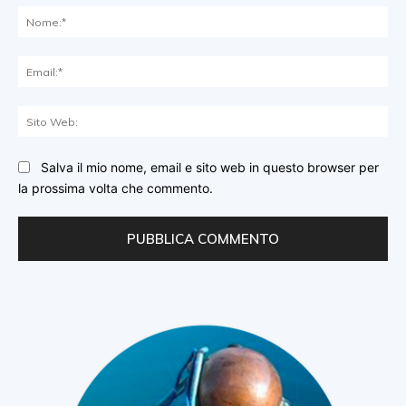
No
Ema
Sit
We
Salva il mio nome, email e sito web in questo browser per
la prossima volta che commento.