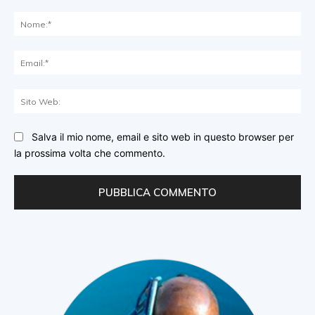
Commento:
No
Ema
Sit
We
Salva il mio nome, email e sito web in questo browser per
la prossima volta che commento.