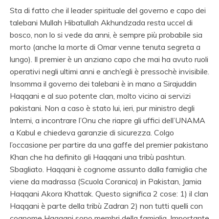
Sta di fatto che il leader spirituale del governo e capo dei
talebani Mullah Hibatullah Akhundzada resta uccel di
bosco, non lo si vede da anni, è sempre più probabile sia
morto (anche la morte di Omar venne tenuta segreta a
lungo). Il premier è un anziano capo che mai ha avuto ruoli
operativi negli ultimi anni e anch’egli è pressochè invisibile.
Insomma il governo dei talebani è in mano a Sirajuddin
Haqqani e al suo potente clan, molto vicino ai servizi
pakistani. Non a caso è stato lui, ieri, pur ministro degli
Interni, a incontrare l’Onu che riapre gli uffici dell’UNAMA
a Kabul e chiedeva garanzie di sicurezza. Colgo
l’occasione per partire da una gaffe del premier pakistano
Khan che ha definito gli Haqqani una tribù pashtun.
Sbagliato. Haqqani è cognome assunto dalla famiglia che
viene da madrassa (Scuola Coranica) in Pakistan, Jamia
Haqqani Akora Khattak. Questo significa 2 cose: 1) il clan
Haqqani è parte della tribù Zadran 2) non tutti quelli con
cognome Haqqani sono membri della famiglia. Importante