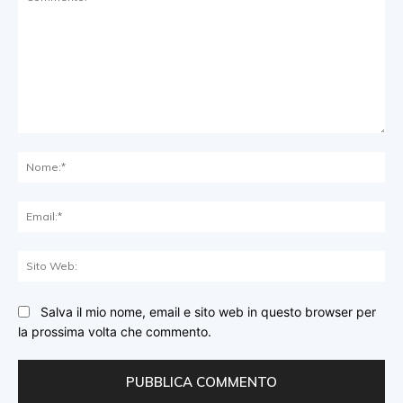
Commento:
No
Ema
Sit
We
Salva il mio nome, email e sito web in questo browser per
la prossima volta che commento.