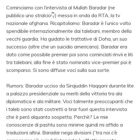
Cominciamo con l’intervista al Mullah Baradar (ne
pubblico uno stralcio👇) messa in onda da RTA, la tv
nazionale afghana. Ricapitoliamo: Baradar è l’unico volto
spendibile internazionalmente dai talebani, membro della
vecchi guardia. Ha guidato le trattative di Doha, un suo
successo (oltre che un suicidio americano). Baradar era
dato come possibile premier poi sono cominciati rinvii e liti
tra talebani, alla fine è stato nominato vice-premier poi è
scomparso. Si sono diffuse voci sulla sua sorte.
Rumors: Baradar ucciso da Sirajuddin Haqqani durante lite
a palazzo presidenziale su meriti della vittoria tra ala
diplomatica e ala militare. Voci talmente preoccupanti che
i taleb sono stati costretti a tirar fuori questa intervista
che è peró alquanto sospetta. Perchè? Le mie
conoscenze di pashtu sono minime quindi mi affido a
traduzioni altrui. Baradar nega divisioni (“tra noi c’è