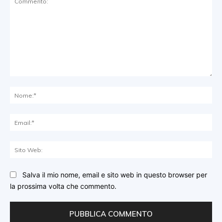
Commento:
No
Ema
Sit
We
Salva il mio nome, email e sito web in questo browser per
la prossima volta che commento.