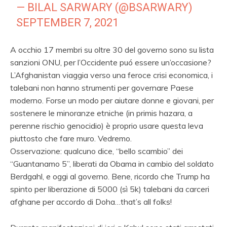
— BILAL SARWARY (@BSARWARY)
SEPTEMBER 7, 2021
A occhio 17 membri su oltre 30 del governo sono su lista
sanzioni ONU, per l’Occidente puó essere un’occasione?
L’Afghanistan viaggia verso una feroce crisi economica, i
talebani non hanno strumenti
per governare Paese
moderno.
Forse un modo per aiutare donne e giovani, per
sostenere le minoranze etniche (in primis hazara, a
perenne rischio genocidio) è proprio usare questa leva
piuttosto che fare muro. Vedremo.
Osservazione: qualcuno dice, “bello scambio” dei
“Guantanamo 5”, liberati da Obama in cambio del soldato
Berdgahl, e oggi al governo. Bene, ricordo che Trump ha
spinto per liberazione di 5000 (sì 5k) talebani da carceri
afghane per accordo di Doha…that’s all folks!