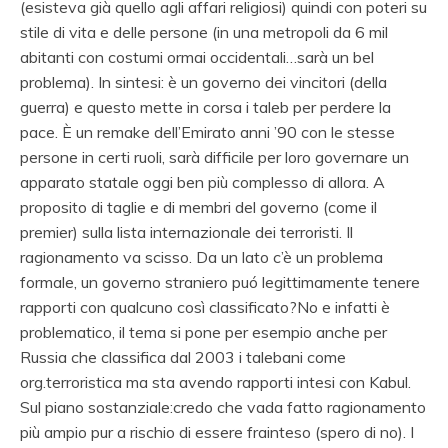
(esisteva già quello agli affari religiosi) quindi con poteri su
stile di vita e delle persone (in una metropoli da 6 mil
abitanti con costumi ormai occidentali…sarà un bel
problema). In sintesi: è un governo dei vincitori (della
guerra) e questo mette in corsa i taleb per perdere la
pace. È un remake dell’Emirato anni ’90 con le stesse
persone in certi ruoli, sarà difficile per loro governare un
apparato statale oggi ben più complesso di allora. A
proposito di taglie e di membri del governo (come il
premier) sulla lista internazionale dei terroristi. Il
ragionamento va scisso. Da un lato c’è un problema
formale, un governo straniero puó legittimamente tenere
rapporti con qualcuno così classificato?
No e infatti è
problematico, il tema si pone per esempio anche per
Russia che classifica dal 2003 i talebani come
org.terroristica ma sta avendo rapporti intesi con Kabul.
Sul piano sostanziale:credo che vada fatto ragionamento
più ampio pur a rischio di essere frainteso (spero di no).
I