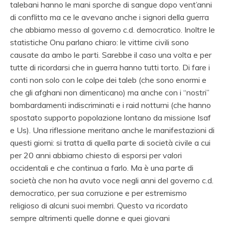
talebani hanno le mani sporche di sangue dopo vent’anni
di conflitto ma ce le avevano anche i signori della guerra
che abbiamo messo al governo c.d. democratico. Inoltre le
statistiche Onu parlano chiaro: le vittime civili sono
causate da ambo le parti. Sarebbe il caso
una volta e per
tutte di ricordarsi che in guerra hanno tutti torto. Di fare i
conti non solo con le colpe dei taleb (che sono enormi e
che gli afghani non dimenticano) ma anche con i “nostri”
bombardamenti indiscriminati e i raid notturni (che hanno
spostato supporto
popolazione lontano da missione Isaf
e Us). Una riflessione meritano anche le manifestazioni di
questi giorni: si tratta di quella parte di società civile a cui
per 20 anni abbiamo chiesto di esporsi per valori
occidentali e che continua a farlo. Ma è una parte di
società che non ha avuto voce negli anni del governo c.d.
democratico, per sua corruzione e per estremismo
religioso di alcuni suoi membri. Questo va ricordato
sempre altrimenti quelle donne e quei giovani