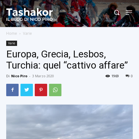
Home
Varie
Varie
Europa, Grecia, Lesbos,
Turchia: quel “cattivo affare”
Di
Nico Piro
-
3 Marzo 2020
1969
0