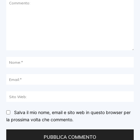
Commento:
No
Ema
Sit
We
Salva il mio nome, email e sito web in questo browser per
la prossima volta che commento.