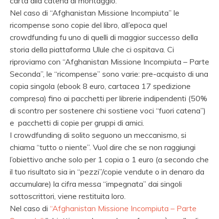
carta alla catena di montaggio.
Nel caso di “Afghanistan Missione Incompiuta” le
ricompense sono copie del libro, all’epoca quel
crowdfunding fu uno di quelli di maggior successo della
storia della piattaforma Ulule che ci ospitava. Ci
riproviamo con “Afghanistan Missione Incompiuta – Parte
Seconda”, le “ricompense” sono varie: pre-acquisto di una
copia singola (ebook 8 euro, cartacea 17 spedizione
compresa) fino ai pacchetti per librerie indipendenti (50%
di scontro per sostenere chi sostiene voci “fuori catena”)
e pacchetti di copie per gruppi di amici.
I crowdfunding di solito seguono un meccanismo, si
chiama “tutto o niente”. Vuol dire che se non raggiungi
l’obiettivo anche solo per 1 copia o 1 euro (a secondo che
il tuo risultato sia in “pezzi”/copie vendute o in denaro da
accumulare) la cifra messa “impegnata” dai singoli
sottoscrittori, viene restituita loro.
Nel caso di
“Afghanistan Missione Incompiuta – Parte