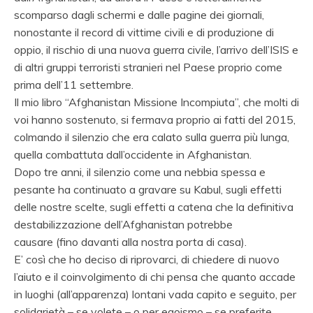
scomparso dagli schermi e dalle pagine dei giornali,
nonostante il record di vittime civili e di produzione di
oppio, il rischio di una nuova guerra civile, l’arrivo dell’ISIS e
di altri gruppi terroristi stranieri nel Paese proprio come
prima dell’11 settembre.
Il mio libro “Afghanistan Missione Incompiuta”, che molti di
voi hanno sostenuto, si fermava proprio ai fatti del 2015,
colmando il silenzio che era calato sulla guerra più lunga,
quella combattuta dall’occidente in Afghanistan.
Dopo tre anni, il silenzio come una nebbia spessa e
pesante ha continuato a gravare su Kabul, sugli effetti
delle nostre scelte, sugli effetti a catena che la definitiva
destabilizzazione dell’Afghanistan potrebbe
causare (fino davanti alla nostra porta di casa).
E’ così che ho deciso di riprovarci, di chiedere di nuovo
l’aiuto e il coinvolgimento di chi pensa che quanto accade
in luoghi (all’apparenza) lontani vada capito e seguito, per
solidarietà – se volete – o per egoismo – se preferite.