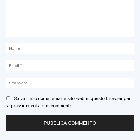
Commento:
No
Ema
Sit
We
Salva il mio nome, email e sito web in questo browser per
la prossima volta che commento.