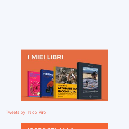
Tweets by _Nico_Piro_