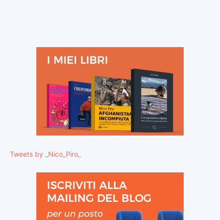
Tweets by _Nico_Piro_