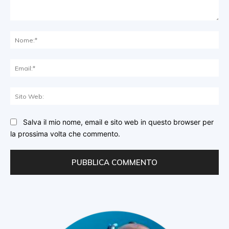
Commento:
No
Ema
Sit
We
Salva il mio nome, email e sito web in questo browser per
la prossima volta che commento.