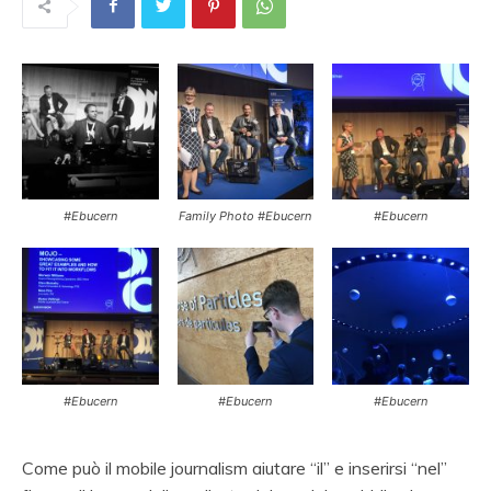
#Ebucern
Family Photo #Ebucern
#Ebucern
#Ebucern
#Ebucern
#Ebucern
Come può il mobile journalism aiutare “il” e inserirsi “nel”