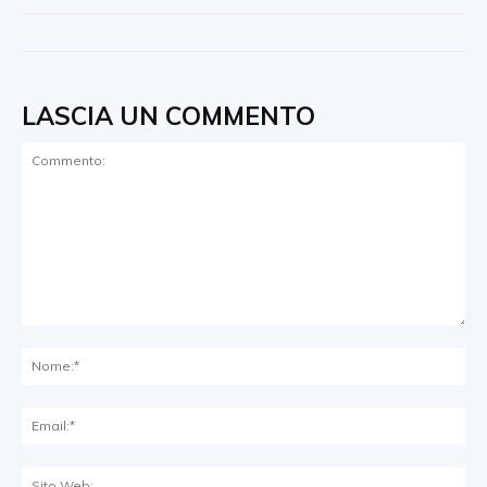
LASCIA UN COMMENTO
Commento:
No
Ema
Sit