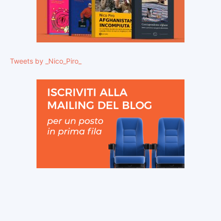
Tweets by _Nico_Piro_