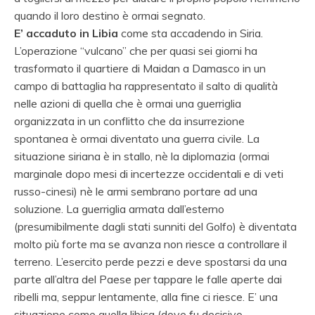
quando il loro destino è ormai segnato.
E’ accaduto in Libia
come sta accadendo in Siria.
L’operazione “vulcano” che per quasi sei giorni ha
trasformato il quartiere di Maidan a Damasco in un
campo di battaglia ha rappresentato il salto di qualità
nelle azioni di quella che è ormai una guerriglia
organizzata in un conflitto che da insurrezione
spontanea è ormai diventato una guerra civile. La
situazione siriana è in stallo, nè la diplomazia (ormai
marginale dopo mesi di incertezze occidentali e di veti
russo-cinesi) nè le armi sembrano portare ad una
soluzione. La guerriglia armata dall’esterno
(presumibilmente dagli stati sunniti del Golfo) è diventata
molto più forte ma se avanza non riesce a controllare il
terreno. L’esercito perde pezzi e deve spostarsi da una
parte all’altra del Paese per tappare le falle aperte dai
ribelli ma, seppur lentamente, alla fine ci riesce. E’ una
situazione come quella libica (dove fu decisivo