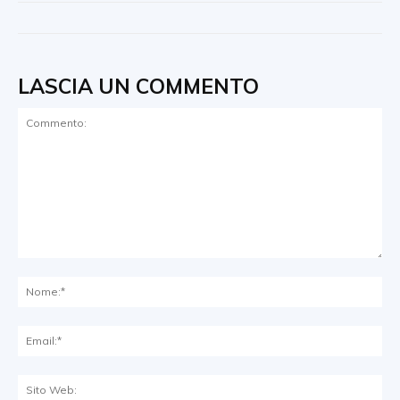
LASCIA UN COMMENTO
Commento:
No
Ema
Sit