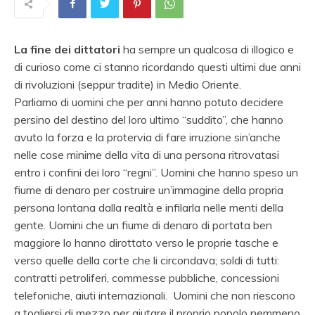
La fine dei dittatori
ha sempre un qualcosa di illogico e
di curioso come ci stanno ricordando questi ultimi due anni
di rivoluzioni (seppur tradite) in Medio Oriente.
Parliamo di uomini che per anni hanno potuto decidere
persino del destino del loro ultimo “suddito”, che hanno
avuto la forza e la protervia di fare irruzione sin’anche
nelle cose minime della vita di una persona ritrovatasi
entro i confini dei loro “regni”. Uomini che hanno speso un
fiume di denaro per costruire un’immagine della propria
persona lontana dalla realtà e infilarla nelle menti della
gente. Uomini che un fiume di denaro di portata ben
maggiore lo hanno dirottato verso le proprie tasche e
verso quelle della corte che li circondava; soldi di tutti:
contratti petroliferi, commesse pubbliche, concessioni
telefoniche, aiuti internazionali. Uomini che non riescono
a togliersi di mezzo per aiutare il proprio popolo nemmeno