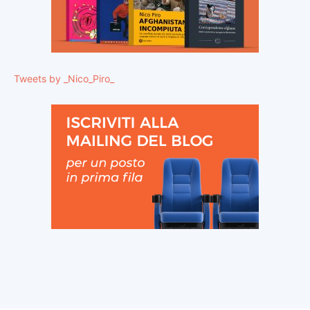
Tweets by _Nico_Piro_