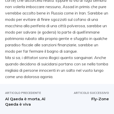
corte) che distorcela realtà. Eppure la via di fuga sembra
non volerla imboccare nessuno, Assad in primis che pure
verrebbe accolto bene in Russia come in Iran. Sarebbe un
modo per evitare di finire sgozzati sul cofano di una
macchina alla periferia di una città polverosa, sarebbe un
modo per salvare (e godersi) la parte di quell’immane
patrimonio rubato alla propria gente e sfuggito in qualche
paradiso fiscale alle sanzioni finanziarie, sarebbe un
modo per far fermare il bagno di sangue.
Ma si sa, i dittatori sono illogici quanto sanguinari. Anche
quando decidono di suicidarsi portano con se nella tomba
migliaia di persone innocenti in un salto nel vuoto lungo
come una dolorosa agonia.
ARTICOLO PRECEDENTE
ARTICOLO SUCCESSIVO
Al Qaeda è morta, Al
Fly-Zone
Qaeda è viva