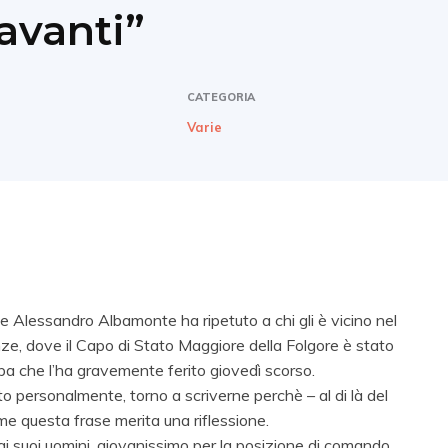
avanti”
CATEGORIA
Varie
e Alessandro Albamonte ha ripetuto a chi gli è vicino nel
nze, dove il Capo di Stato Maggiore della Folgore è stato
ba che l’ha gravemente ferito giovedì scorso.
o personalmente, torno a scriverne perchè – al di là del
 me questa frase merita una riflessione.
suoi uomini, giovanissimo per la posizione di comando