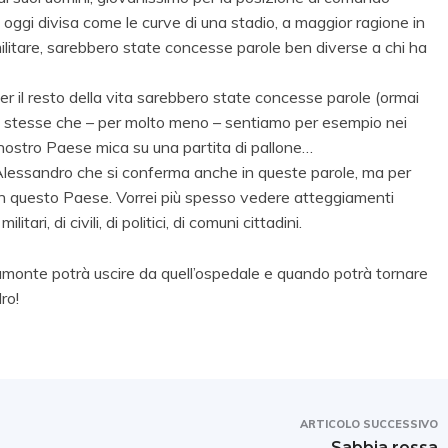
i oggi divisa come le curve di una stadio, a maggior ragione in
litare, sarebbero state concesse parole ben diverse a chi ha
er il resto della vita sarebbero state concesse parole (ormai
le stesse che – per molto meno – sentiamo per esempio nei
 del nostro Paese mica su una partita di pallone…
 Alessandro che si conferma anche in queste parole, ma per
o in questo Paese. Vorrei più spesso vedere atteggiamenti
tari, di civili, di politici, di comuni cittadini.
onte potrà uscire da quell’ospedale e quando potrà tornare
ro!
ARTICOLO SUCCESSIVO
Sabbia rossa