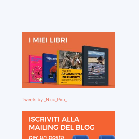
Tweets by _Nico_Piro_
ito
eb: