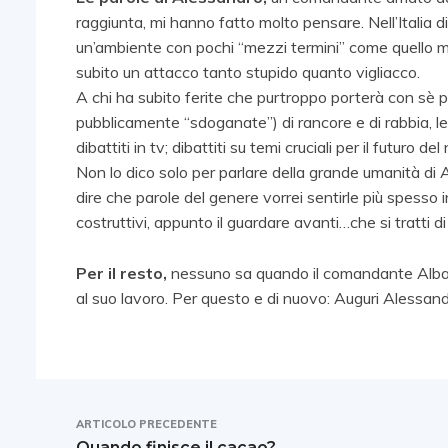
raggiunta, mi hanno fatto molto pensare. Nell’Italia d
un’ambiente con pochi “mezzi termini” come quello mi
subito un attacco tanto stupido quanto vigliacco.
A chi ha subito ferite che purtroppo porterà con sè p
pubblicamente “sdoganate”) di rancore e di rabbia, 
dibattiti in tv; dibattiti su temi cruciali per il futuro
Non lo dico solo per parlare della grande umanità di
dire che parole del genere vorrei sentirle più spess
costruttivi, appunto il guardare avanti…che si tratti di mili
Per il resto,
nessuno sa quando il comandante Albam
al suo lavoro. Per questo e di nuovo: Auguri Alessand
ARTICOLO PRECEDENTE
Quando finisce il cacao?