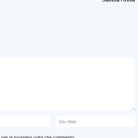
Email:*
S
W
r per la prossima volta che commento.