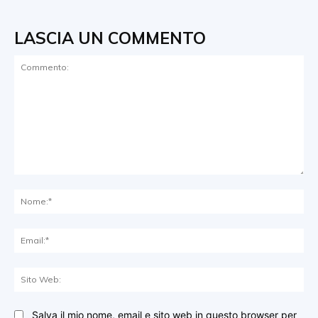
LASCIA UN COMMENTO
Commento:
No
Ema
Sit
We
Salva il mio nome, email e sito web in questo browser per