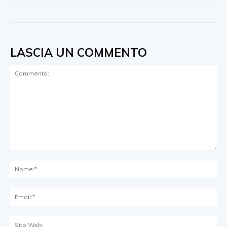
LASCIA UN COMMENTO
Commento:
No
Ema
Sit