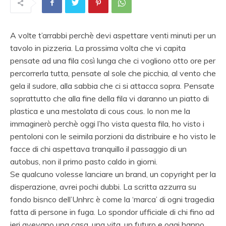
A volte t’arrabbi perchè devi aspettare venti minuti per un
tavolo in pizzeria. La prossima volta che vi capita
pensate ad una fila così lunga che ci vogliono otto ore per
percorrerla tutta, pensate al sole che picchia, al vento che
gela il sudore, alla sabbia che ci si attacca sopra. Pensate
soprattutto che alla fine della fila vi daranno un piatto di
plastica e una mestolata di cous cous. Io non me la
immaginerò perchè oggi l’ho vista questa fila, ho visto i
pentoloni con le seimila porzioni da distribuire e ho visto le
facce di chi aspettava tranquillo il passaggio di un
autobus, non il primo pasto caldo in giorni.
Se qualcuno volesse lanciare un brand, un copyright per la
disperazione, avrei pochi dubbi. La scritta azzurra su
fondo bisnco dell’Unhrc è come la ‘marca’ di ogni tragedia
fatta di persone in fuga. Lo spondor ufficiale di chi fino ad
ieri avevano una casa, una vita, un futuro e oggi hanno