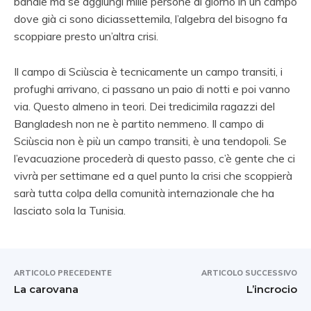
banale ma se aggiungi mille persone al giorno in un campo
dove già ci sono diciassettemila, l’algebra del bisogno fa
scoppiare presto un’altra crisi.
Il campo di Sciùscia è tecnicamente un campo transiti, i
profughi arrivano, ci passano un paio di notti e poi vanno
via. Questo almeno in teori. Dei tredicimila ragazzi del
Bangladesh non ne è partito nemmeno. Il campo di
Sciùscia non è più un campo transiti, è una tendopoli. Se
l’evacuazione procederà di questo passo, c’è gente che ci
vivrà per settimane ed a quel punto la crisi che scoppierà
sarà tutta colpa della comunità internazionale che ha
lasciato sola la Tunisia.
ARTICOLO PRECEDENTE
ARTICOLO SUCCESSIVO
La carovana
L’incrocio