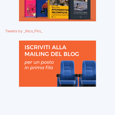
Tweets by _Nico_Piro_