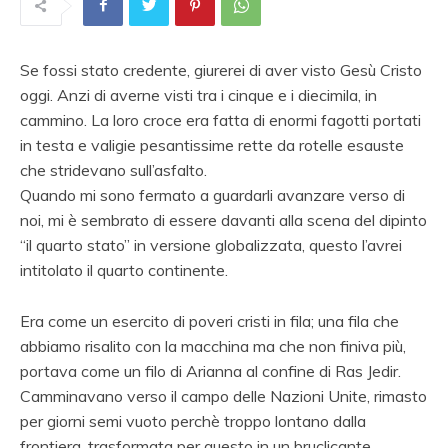
Se fossi stato credente, giurerei di aver visto Gesù Cristo
oggi. Anzi di averne visti tra i cinque e i diecimila, in
cammino. La loro croce era fatta di enormi fagotti portati
in testa e valigie pesantissime rette da rotelle esauste
che stridevano sull’asfalto.
Quando mi sono fermato a guardarli avanzare verso di
noi, mi è sembrato di essere davanti alla scena del dipinto
“il quarto stato” in versione globalizzata, questo l’avrei
intitolato il quarto continente.
Era come un esercito di poveri cristi in fila; una fila che
abbiamo risalito con la macchina ma che non finiva più,
portava come un filo di Arianna al confine di Ras Jedir.
Camminavano verso il campo delle Nazioni Unite, rimasto
per giorni semi vuoto perchè troppo lontano dalla
frontiera, trasformata per questo in un bruclicante