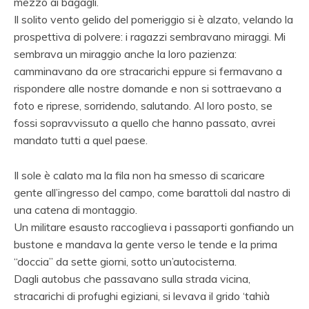
mezzo ai bagagli.
Il solito vento gelido del pomeriggio si è alzato, velando la
prospettiva di polvere: i ragazzi sembravano miraggi. Mi
sembrava un miraggio anche la loro pazienza:
camminavano da ore stracarichi eppure si fermavano a
rispondere alle nostre domande e non si sottraevano a
foto e riprese, sorridendo, salutando. Al loro posto, se
fossi sopravvissuto a quello che hanno passato, avrei
mandato tutti a quel paese.
Il sole è calato ma la fila non ha smesso di scaricare
gente all’ingresso del campo, come barattoli dal nastro di
una catena di montaggio.
Un militare esausto raccoglieva i passaporti gonfiando un
bustone e mandava la gente verso le tende e la prima
“doccia” da sette giorni, sotto un’autocisterna.
Dagli autobus che passavano sulla strada vicina,
stracarichi di profughi egiziani, si levava il grido ‘tahià