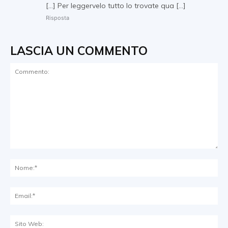
[…] Per leggervelo tutto lo trovate qua […]
Risposta
LASCIA UN COMMENTO
Commento:
No
Ema
Sit