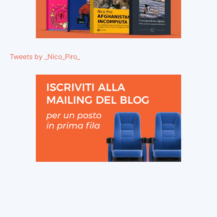
Tweets by _Nico_Piro_