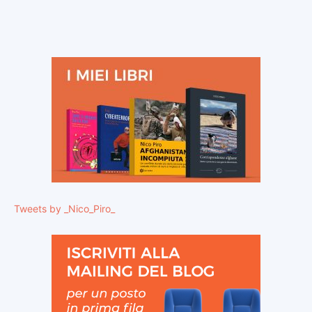
Tweets by _Nico_Piro_