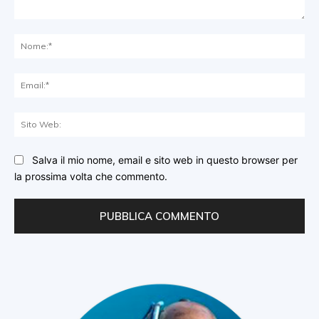
Commento:
No
Ema
Sit
We
Salva il mio nome, email e sito web in questo browser per
la prossima volta che commento.