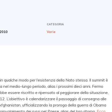
CATEGORIA
2010
Varie
 in qualche modo per l’esistenza della Nato stessa. Il summit è
 nel medio-lungo periodo, alias i prossimi dieci anni. Fermo
bbe essere riscritto e ripensato al peggiorare della situazione,
12. L’obiettivo è calendarizzare il passaggio di consegna alle
Afghanistan, ufficializzando la proroga della guerra di Obama
involgimento dei russi nel Paese, alias del loro ritorno.
Ecco