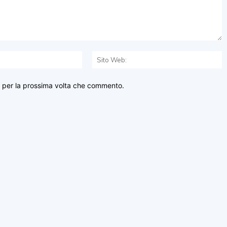
Email:*
S
W
r per la prossima volta che commento.