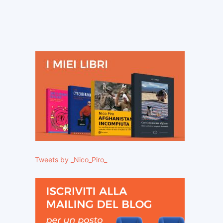
ito
eb:
Tweets by _Nico_Piro_