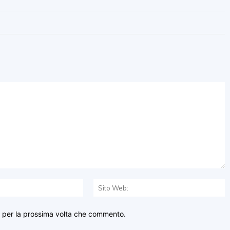
Email:*
S
W
r per la prossima volta che commento.