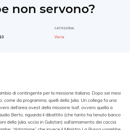
be non servono?
CATEGORIA
10
Varie
mbio di contingente per la missione italiana. Dopo sei mesi
ano, come da programma, quelli della Julia. Un collega fa una
o dell’area ovest della missione Isaf, ovvero quella a
udio Berto, riguarda il dibattito (che tanto ha tenuto banco
pini della Julia, uccisi in Gulistan) sull’armamento dei caccia
di bombe; “dotazione” che invece il Ministro La Russa vorrebbe