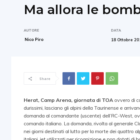
Ma allora le bom
AUTORE
DATA
Nico Piro
18 Ottobre 20
Share
Herat, Camp Arena, giornata di TOA
ovvero di ca
durissimi, lasciano gli alpini della Taurinense e arriv
domanda al comandante (uscente) dell’RC-West, ovver
comando italiano. La domanda, rivolta al generale Cla
nei giorni destinati al lutto per la morte dei quattro al
italiani, jet utilizzati per ricognizione e non dotati 