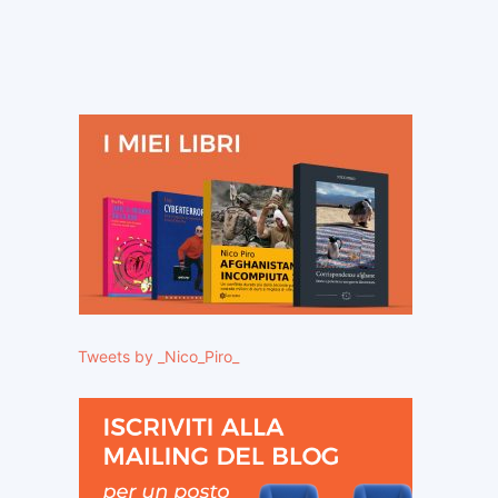
Tweets by _Nico_Piro_
ito
eb: