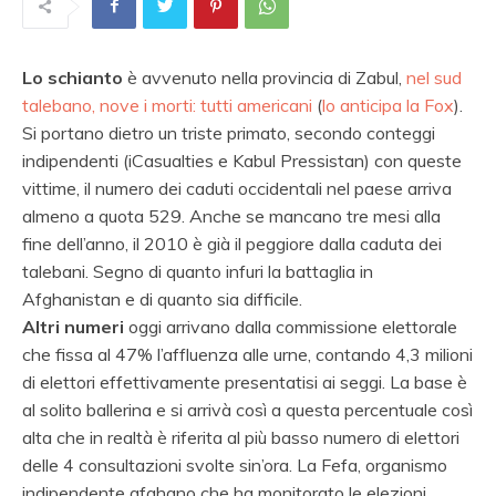
Lo schianto
è avvenuto nella provincia di Zabul,
nel sud
talebano, nove i morti: tutti americani
(
lo anticipa la Fox
).
Si portano dietro un triste primato, secondo conteggi
indipendenti (iCasualties e Kabul Pressistan) con queste
vittime, il numero dei caduti occidentali nel paese arriva
almeno a quota 529. Anche se mancano tre mesi alla
fine dell’anno, il 2010 è già il peggiore dalla caduta dei
talebani. Segno di quanto infuri la battaglia in
Afghanistan e di quanto sia difficile.
Altri numeri
oggi arrivano dalla commissione elettorale
che fissa al 47% l’affluenza alle urne, contando 4,3 milioni
di elettori effettivamente presentatisi ai seggi. La base è
al solito ballerina e si arrivà così a questa percentuale così
alta che in realtà è riferita al più basso numero di elettori
delle 4 consultazioni svolte sin’ora. La Fefa, organismo
indipendente afghano che ha monitorato le elezioni