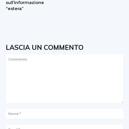
sull’informazione
“estera”
LASCIA UN COMMENTO
Commento:
No
Ema