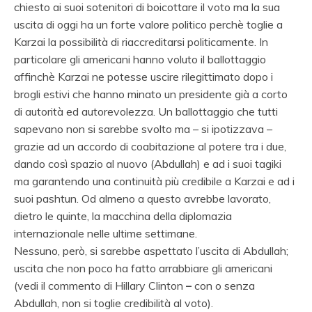
chiesto ai suoi sotenitori di boicottare il voto ma la sua
uscita di oggi ha un forte valore politico perchè toglie a
Karzai la possibilità di riaccreditarsi politicamente. In
particolare gli americani hanno voluto il ballottaggio
affinchè Karzai ne potesse uscire rilegittimato dopo i
brogli estivi che hanno minato un presidente già a corto
di autorità ed autorevolezza. Un ballottaggio che tutti
sapevano non si sarebbe svolto ma – si ipotizzava –
grazie ad un accordo di coabitazione al potere tra i due,
dando così spazio al nuovo (Abdullah) e ad i suoi tagiki
ma garantendo una continuità più credibile a Karzai e ad i
suoi pashtun. Od almeno a questo avrebbe lavorato,
dietro le quinte, la macchina della
diplomazia
internazionale nelle ultime settimane.
Nessuno, però, si sarebbe aspettato l’uscita di Abdullah;
uscita che non poco ha fatto arrabbiare gli americani
(vedi il commento di Hillary Clinton
–
con o senza
Abdullah, non si toglie credibilità al voto).