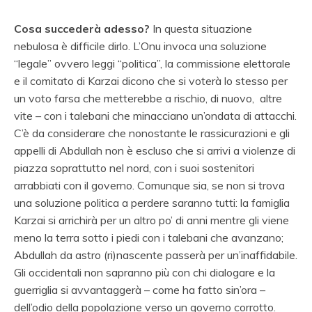
Cosa succederà adesso?
In questa situazione
nebulosa è difficile dirlo. L’Onu invoca una soluzione
“legale” ovvero leggi “politica”, la commissione elettorale
e il comitato di Karzai dicono che si voterà lo stesso per
un voto farsa che metterebbe a rischio, di nuovo, altre
vite – con i talebani che minacciano un’ondata di attacchi.
C’è da considerare che nonostante le rassicurazioni e gli
appelli di Abdullah non è escluso che si arrivi a violenze di
piazza soprattutto nel nord, con i suoi sostenitori
arrabbiati con il governo. Comunque sia, se non si trova
una soluzione politica a perdere saranno tutti: la famiglia
Karzai si arrichirà per un altro po’ di anni mentre gli viene
meno la terra sotto i piedi con i talebani che avanzano;
Abdullah da astro (ri)nascente passerà per un’inaffidabile.
Gli occidentali non sapranno più con chi dialogare e la
guerriglia si avvantaggerà – come ha fatto sin’ora –
dell’odio della popolazione verso un governo corrotto.