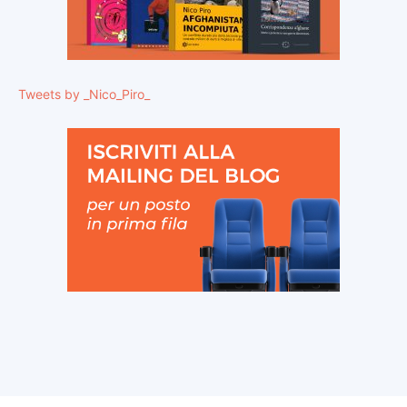
Tweets by _Nico_Piro_