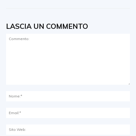
LASCIA UN COMMENTO
Commento:
No
Ema
Sit
We