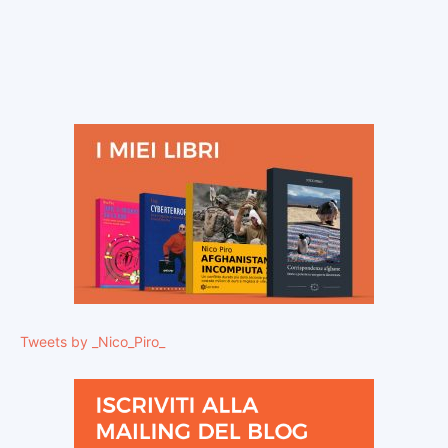
Tweets by _Nico_Piro_