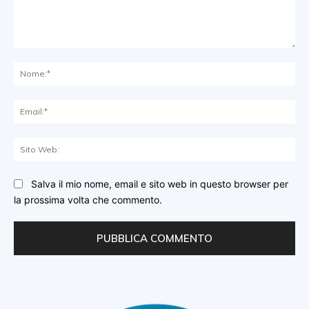
Commento:
No
Ema
Sit
We
Salva il mio nome, email e sito web in questo browser per
la prossima volta che commento.