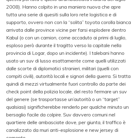
2008). Hanno colpito in una maniera nuova che apre
tutta una serie di quesiti sulla loro rete logistica e di
supporto, ovvero non con la “solita” toyota corolla bianca
arrivata dalle province vicine per farsi esplodere dentro
Kabul (o con un camion, come accaduto ai primi di luglio,
esploso però durante il tragitto verso la capitale nella
provincia di Logar, dopo un incidente). I talebani hanno
usato un suv di lusso esattamente come quelli utilizzati
dalle scorte di diplomatici stranieri, militari (quelli con
compiti civili), autorità locali e signori della guerra. Si tratta
quindi di mezzi virtualmente fuori controllo da parte dei
check point della polizia locale, del resto fermare un suv
del genere (se trasportasse un’autorità o un “target”
qualsiasi) significherebbe renderlo per qualche minuto un
bersaglio facile da colpire. Suv davvero comuni nel
quartiere delle ambasciate dove, per giunta, il traffico è
canalizzato da muri anti-esplosione e new jersey di
cemento.