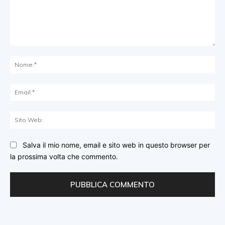
Commento:
No
Ema
Sit
We
Salva il mio nome, email e sito web in questo browser per
la prossima volta che commento.