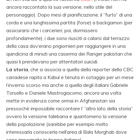
ancora raccontato la sua versione, nello stile del
personaggio). Dopo mesi di pianificazione, il “furto” di una
corda e una lunghissima partita (forse) a backgamon (per
assicurarsi che i carcerieri, poi, dormissero
profondamente), i due sono riusciti a calarsi dal terrazzo
della casa dov’erano prigiornieri per raggiungere in una
quindicina di minuti una caserma dei Ranger pakistan che
quasi li prendevano per attentatori suicidi.
La storia
, che si associa a quella della reporter della CBC
canadese rapita a Kabul e tenuta in ostaggio per un mese
l’inverno scorso ma anche a quella degli italiani Gabriele
Torsello e Daniele Mastrogiacomo, ancora una volta
mette in evidenza come ormai in Afghanistan sia
pressochè impossibile raccontare l’ “altro lato della storia”
ovvero la versione talebana e quantomeno la versione
della popolazione (sarebbe per esempio molto
interessarla conoscerla nell’area di Bala Morghab dove
sono impegnate le truppe italiane).