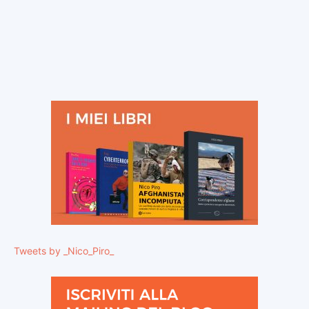
Tweets by _Nico_Piro_