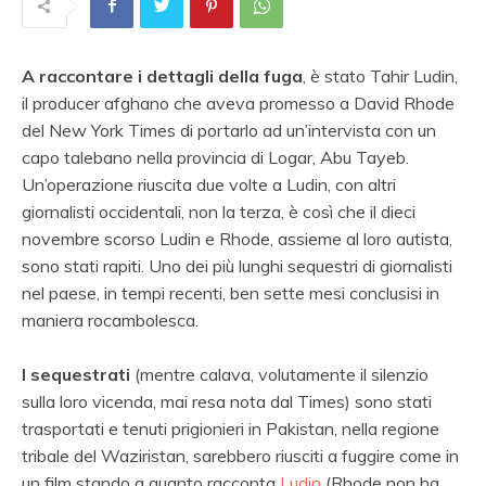
A raccontare i dettagli della fuga
, è stato Tahir Ludin,
il producer afghano che aveva promesso a David Rhode
del New York Times di portarlo ad un’intervista con un
capo talebano nella provincia di Logar, Abu Tayeb.
Un’operazione riuscita due volte a Ludin, con altri
giornalisti occidentali, non la terza, è così che il dieci
novembre scorso Ludin e Rhode, assieme al loro autista,
sono stati rapiti. Uno dei più lunghi sequestri di giornalisti
nel paese, in tempi recenti, ben sette mesi conclusisi in
maniera rocambolesca.
I sequestrati
(mentre calava, volutamente il silenzio
sulla loro vicenda, mai resa nota dal Times) sono stati
trasportati e tenuti prigionieri in Pakistan, nella regione
tribale del Waziristan, sarebbero riusciti a fuggire come in
un film stando a quanto racconta
Ludin
(Rhode non ha