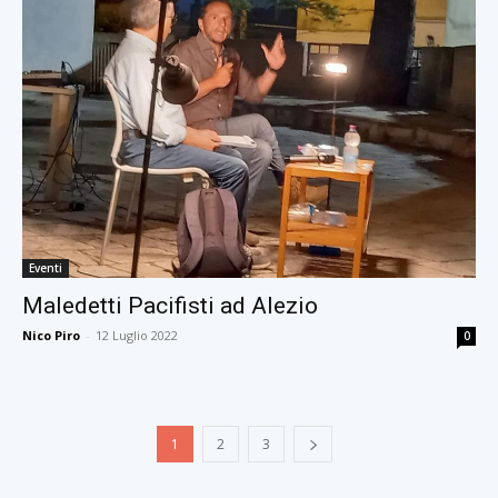
Eventi
Maledetti Pacifisti ad Alezio
Nico Piro
-
12 Luglio 2022
0
1
2
3