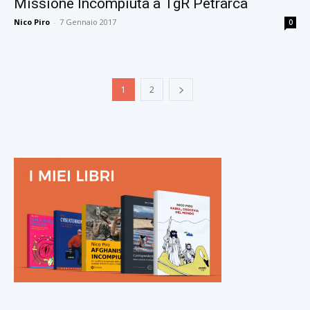
Missione Incompiuta a TgR Petrarca
Nico Piro
-
7 Gennaio 2017
0
1
2