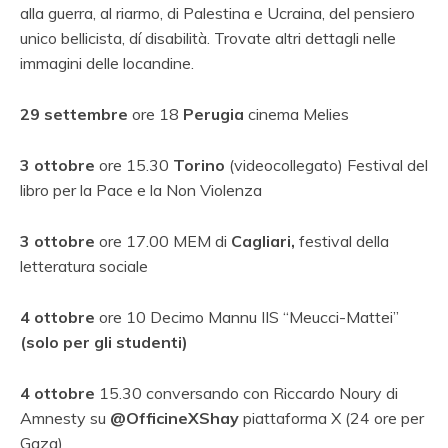
alla guerra, al riarmo, di Palestina e Ucraina, del pensiero
unico bellicista, dí disabilità. Trovate altri dettagli nelle
immagini delle locandine.
29 settembre
ore 18
Perugia
cinema Melies
3 ottobre
ore 15.30
Torino
(videocollegato) Festival del
libro per la Pace e la Non Violenza
3 ottobre
ore 17.00 MEM di
Cagliari
,
festival della
letteratura sociale
4 ottobre
ore 10
Decimo Mannu
IIS “Meucci-Mattei”
(solo per gli studenti)
4 ottobre
15.30 conversando con Riccardo Noury di
Amnesty su
@OfficineXShay
piattaforma X (24 ore per
Gaza)