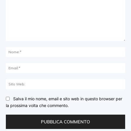
Commento:
No
Ema
Sit
We
Salva il mio nome, email e sito web in questo browser per
la prossima volta che commento.