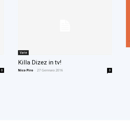
Varie
Killa Dizez in tv!
Nico Piro
-
27 Gennaio 2016
0
0