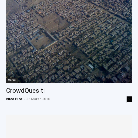
Varie
CrowdQuesiti
Nico Piro
-
26 Marzo 2016
0