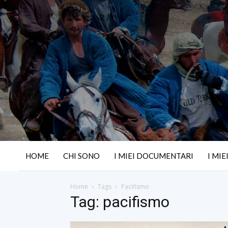
HOME
CHI SONO
I MIEI DOCUMENTARI
I MIE
Home
Tags
Pacifismo
Tag: pacifismo